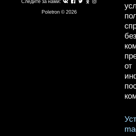
Следите за нами:
ус
Poletron © 2026
по
сп
бе
ко
пр
от
ин
по
ко
Ус
mag