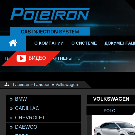
О КОМПАНИИ
О СИСТЕМЕ
ДОКУМЕНТАЦ
СИСТЕМЫ РАСПРЕДЕЛЕННОГО ВПРЫС
ВИДЕО
ТЕХ.ПОДДЕРЖКА
ПАРТНЕРЫ
Главная
»
Галерея
»
Volkswagen
VOLKSWAGEN
BMW
CADILLAC
POLO
CHEVROLET
DAEWOO