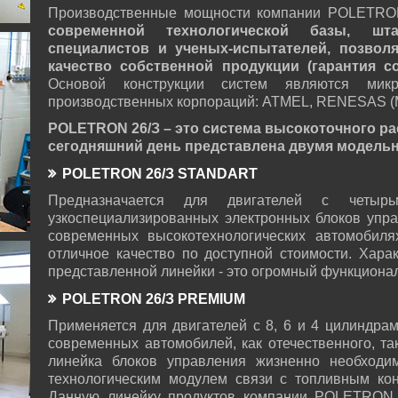
Производственные мощности компании POLETRON
современной технологической базы, шт
специалистов и ученых-испытателей, позвол
качество собственной продукции (гарантия с
Основой конструкции систем являются мик
производственных корпораций: ATMEL, RENESAS (Mitsu
POLETRON 26/З – это система высокоточного ра
сегодняшний день представлена двумя модель
POLETRON 26/З STANDART
Предназначается для двигателей с четырь
узкоспециализированных электронных блоков упра
современных высокотехнологических автомобиля
отличное качество по доступной стоимости. Хара
представленной линейки - это огромный функциона
POLETRON 26/З PREMIUM
Применяется для двигателей с 8, 6 и 4 цилиндрам
современных автомобилей, как отечественного, та
линейка блоков управления жизненно необходим
технологическим модулем связи с топливным кон
Данную линейку продуктов компании POLETRON в