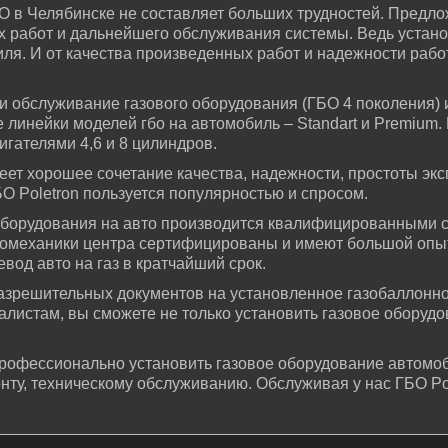
 в Челябинске не составляет больших трудностей. Предло
х работ и дальнейшего обслуживания системы. Ведь устан
ля. И от качества произведенных работ и надежности рабо
и обслуживание газового оборудования (ГБО 4 поколения) и
линейки моделей гбо на автомобиль – Standart и Premium.
гателями 4,6 и 8 цилиндров.
еет хорошее сочетание качества, надежности, простоты экс
БО Poletron пользуется популярностью и спросом.
 оборудования на авто производится квалифицированными
омеханики центра сертифицированы и имеют большой опыт 
од авто на газ в кратчайший срок.
азрешительных документов на установленное газобаллонно
листам, вы сможете не только установить газовое оборудо
профессионально установить газовое оборудование автомо
емонту, техническому обслуживанию. Обслуживая у нас ГБО P